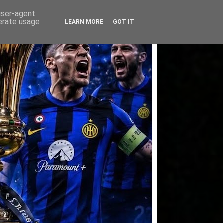
 user-agent
nerate usage
LEARN MORE
GOT IT