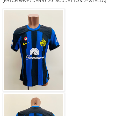
(PATCH WWF / DERBY 20° SCUDETTO & 2^ STELLA)